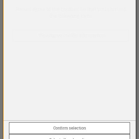
Please agree to the cookies so that you can use
the following form.
View/agree cookie information
Confirm selection