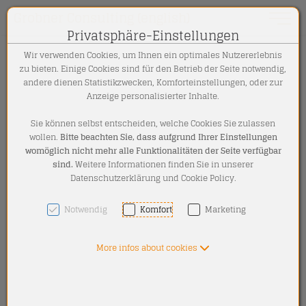
Grobner Consulting (english)
Toggle 
Privatsphäre-Einstellungen
Jump to content [AK + 0]
Jump to icon menu [AK + 1]
Jump to meta menu top (right) [AK + 2]
Jump to the ‘Accessibility menu’ [AK + 3]
Wir verwenden Cookies, um Ihnen ein optimales Nutzererlebnis
zu bieten. Einige Cookies sind für den Betrieb der Seite notwendig,
andere dienen Statistikzwecken, Komforteinstellungen, oder zur
Anzeige personalisierter Inhalte.
Sie können selbst entscheiden, welche Cookies Sie zulassen
wollen.
Bitte beachten Sie, dass aufgrund Ihrer Einstellungen
womöglich nicht mehr alle Funktionalitäten der Seite verfügbar
sind.
Weitere Informationen finden Sie in unserer
Datenschutzerklärung und Cookie Policy.
Notwendig
Komfort
Marketing
More infos about cookies